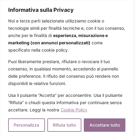
Informativa sulla Privacy
Noi e terze parti selezionate utilizziamo cookie o
tecnologie simili per finalità tecniche e, con il tuo consenso,
anche per le finalità di
esperienza, misurazione e
marketing (con annunci personalizzati)
come
specificato nella cookie policy.
Puoi liberamente prestare, rifiutare o revocare il tuo
consenso, in qualsiasi momento, accedendo al pannello
delle preferenze. Il rifiuto del consenso può rendere non
Home
disponibili le relative funzioni.
Chi siamo
Il percorso del cliente
Usa il pulsante “Accetta” per acconsentire. Usa il pulsante
Le nostre SPA
“Rifiuta” o chiudi questa informativa per continuare senza
Trattamenti
accettare. Leggi la nostra
Cookie Policy
Estetica
Viso
Personalizza
Rifiuta tutto
Accettare tutto
Disidratazione e aridità