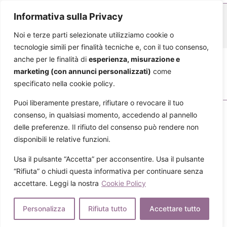
Informativa sulla Privacy
Noi e terze parti selezionate utilizziamo cookie o
tecnologie simili per finalità tecniche e, con il tuo consenso,
anche per le finalità di
esperienza, misurazione e
marketing (con annunci personalizzati)
come
specificato nella cookie policy.
Puoi liberamente prestare, rifiutare o revocare il tuo
consenso, in qualsiasi momento, accedendo al pannello
delle preferenze. Il rifiuto del consenso può rendere non
disponibili le relative funzioni.
Usa il pulsante “Accetta” per acconsentire. Usa il pulsante
Una donna, quando si parla di pancia gonfia e rimedi, fa
“Rifiuta” o chiudi questa informativa per continuare senza
spesso riferimento all’alimentazione o alle difficoltà di
accettare. Leggi la nostra
Cookie Policy
digestione. Capita, come primo pensiero!
Personalizza
Rifiuta tutto
Accettare tutto
Questo problema, però, è da imputare a diversi fattori che
colpiscono non solo le donne, ma anche gli uomini.